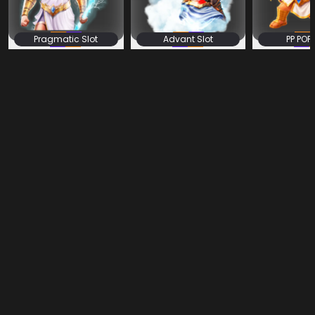
Pragmatic Slot
Advant Slot
PP POP