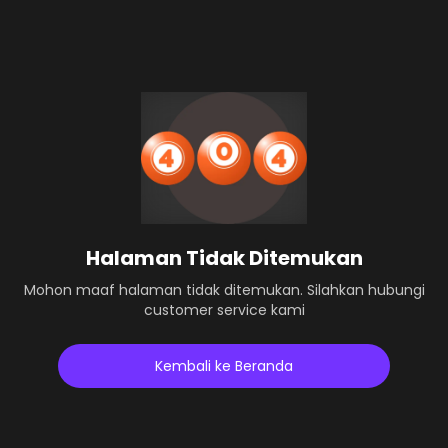
Halaman Tidak Ditemukan
Mohon maaf halaman tidak ditemukan. Silahkan hubungi
customer service kami
Kembali ke Beranda