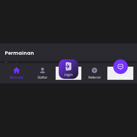
Permainan
Togel
Slot
Casino
Games
Login
Beranda
Daftar
Referral
Live Chat
Sports
Promo
Bantuan & Panduan
Tentang Kami
Syarat dan Ketentuan
Kebijakan Privasi
Pusat Bantuan
Hubungi Kami
F.A.Q