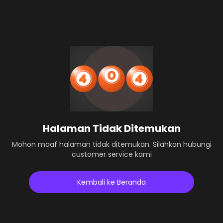
Halaman Tidak Ditemukan
Mohon maaf halaman tidak ditemukan. Silahkan hubungi
customer service kami
Kembali ke Beranda