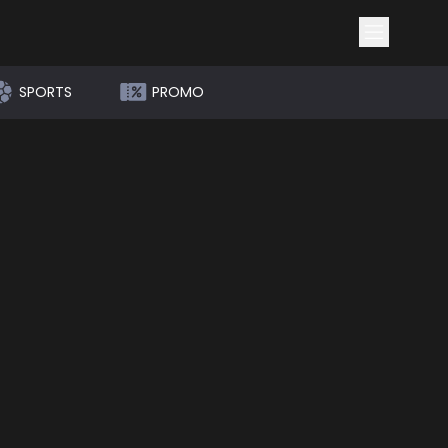
SPORTS
PROMO