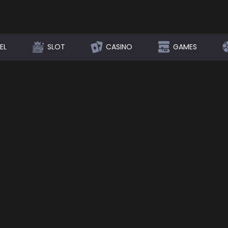
EL
SLOT
CASINO
GAMES