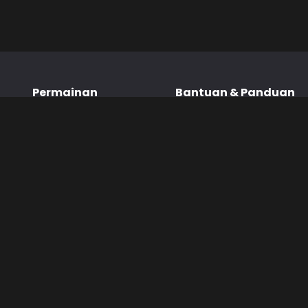
Permainan
Bantuan & Panduan
Togel
Tentang Kami
Slot
Syarat dan Ketentuan
Casino
Kebijakan Privasi
Games
Pusat Bantuan
Sports
Hubungi Kami
Promo
F.A.Q
Referral
Blog