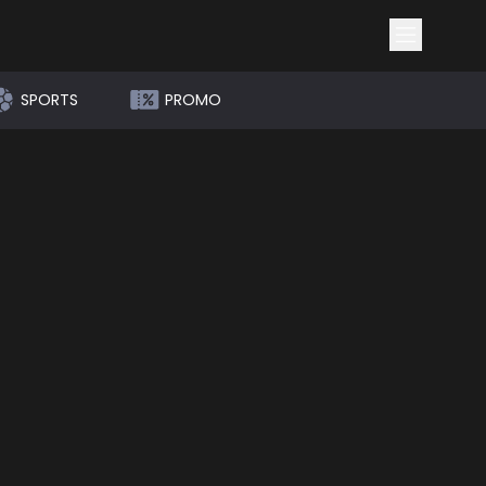
SPORTS
PROMO