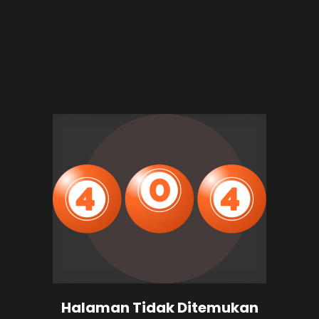
Halaman Tidak Ditemukan