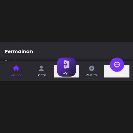
Permainan
Togel
Slot
Casino
Games
Login
Beranda
Daftar
Referral
Live Chat
Sports
Promo
Bantuan & Panduan
Tentang Kami
Syarat dan Ketentuan
Kebijakan Privasi
Pusat Bantuan
Hubungi Kami
F.A.Q