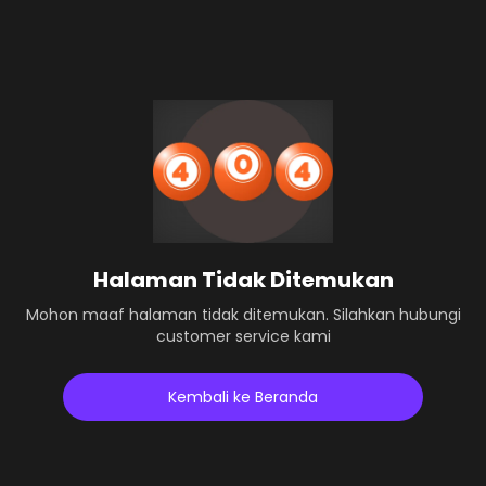
Halaman Tidak Ditemukan
Mohon maaf halaman tidak ditemukan. Silahkan hubungi
customer service kami
Kembali ke Beranda