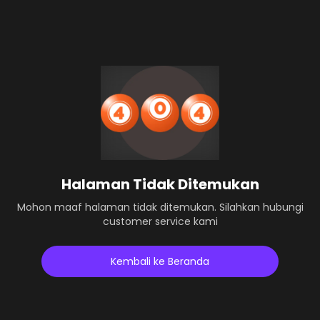
Halaman Tidak Ditemukan
Mohon maaf halaman tidak ditemukan. Silahkan hubungi
customer service kami
Kembali ke Beranda