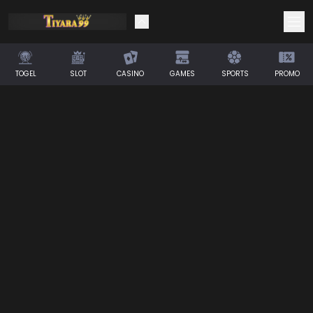
TOGEL
SLOT
CASINO
GAMES
SPORTS
PROMO