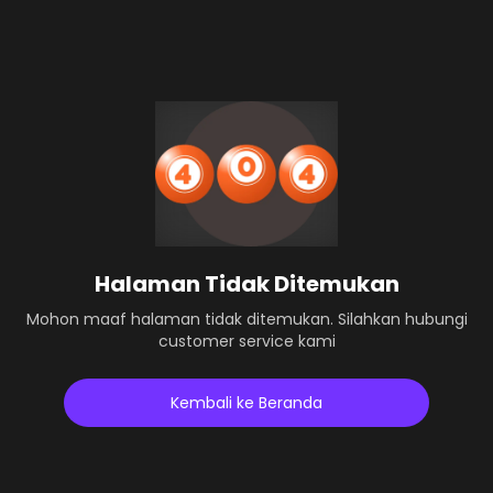
Halaman Tidak Ditemukan
Mohon maaf halaman tidak ditemukan. Silahkan hubungi
customer service kami
Kembali ke Beranda