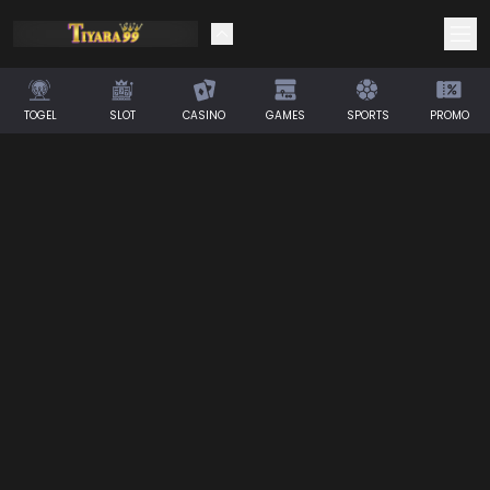
TOGEL
SLOT
CASINO
GAMES
SPORTS
PROMO