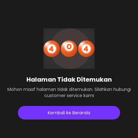
Halaman Tidak Ditemukan
Mohon maaf halaman tidak ditemukan. Silahkan hubungi
customer service kami
Kembali ke Beranda