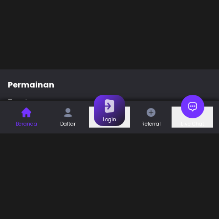
Permainan
Togel
Slot
Casino
Games
Login
Beranda
Daftar
Referral
Live Chat
Sports
Promo
Bantuan & Panduan
Tentang Kami
Syarat dan Ketentuan
Kebijakan Privasi
Pusat Bantuan
Hubungi Kami
F.A.Q