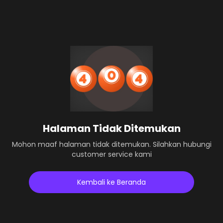
Halaman Tidak Ditemukan
Mohon maaf halaman tidak ditemukan. Silahkan hubungi
customer service kami
Kembali ke Beranda