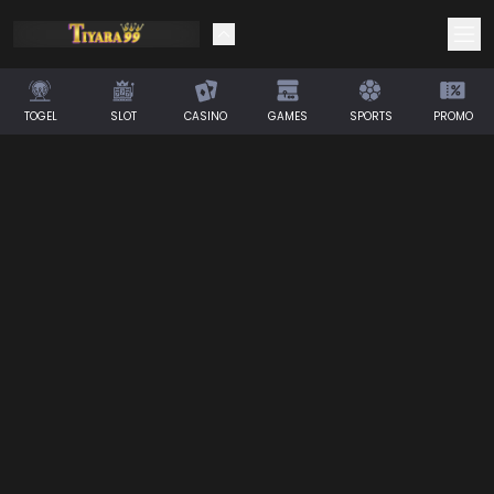
TOGEL
SLOT
CASINO
GAMES
SPORTS
PROMO