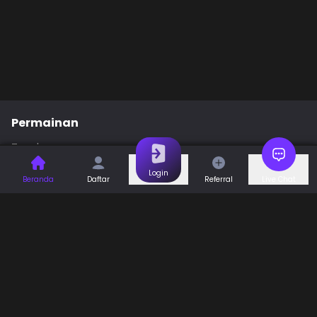
Permainan
Togel
Slot
Casino
Games
Login
Beranda
Daftar
Referral
Live Chat
Sports
Promo
Bantuan & Panduan
Tentang Kami
Syarat dan Ketentuan
Kebijakan Privasi
Pusat Bantuan
Hubungi Kami
F.A.Q