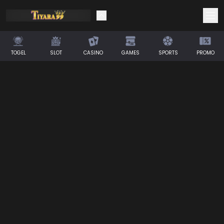
TOGEL
SLOT
CASINO
GAMES
SPORTS
PROMO