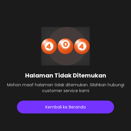
Halaman Tidak Ditemukan
Mohon maaf halaman tidak ditemukan. Silahkan hubungi
customer service kami
Kembali ke Beranda