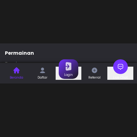
Permainan
Togel
Slot
Casino
Games
Login
Beranda
Daftar
Referral
Live Chat
Sports
Promo
Bantuan & Panduan
Tentang Kami
Syarat dan Ketentuan
Kebijakan Privasi
Pusat Bantuan
Hubungi Kami
F.A.Q