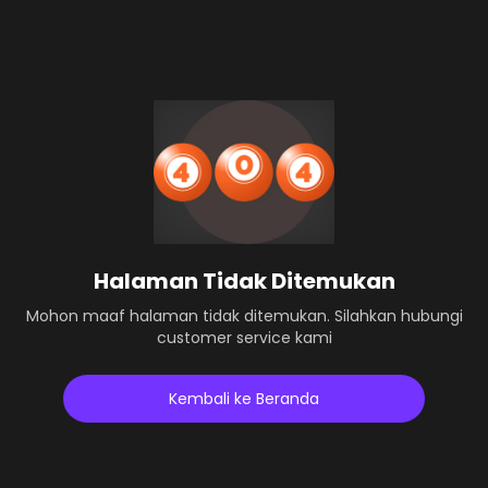
Halaman Tidak Ditemukan
Mohon maaf halaman tidak ditemukan. Silahkan hubungi
customer service kami
Kembali ke Beranda