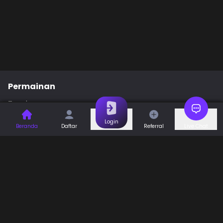
Permainan
Togel
Slot
Casino
Games
Login
Beranda
Daftar
Referral
Live Chat
Sports
Promo
Bantuan & Panduan
Tentang Kami
Syarat dan Ketentuan
Kebijakan Privasi
Pusat Bantuan
Hubungi Kami
F.A.Q