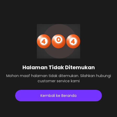
Halaman Tidak Ditemukan
Mohon maaf halaman tidak ditemukan. Silahkan hubungi
customer service kami
Kembali ke Beranda