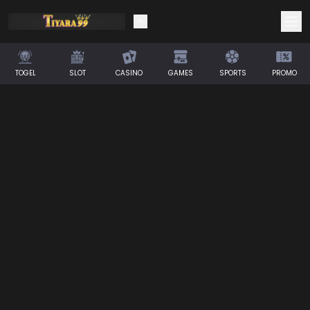
TOGEL
SLOT
CASINO
GAMES
SPORTS
PROMO