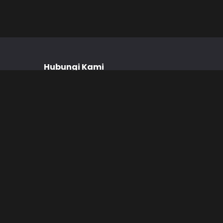
Hubungi Kami
rik. Temukan
dan
Media Sosial
ai menikmati
am tema
Pembayaran
h besar.
Transfer Bank
QRIS
nghibur.
Virtual Account
roulette,