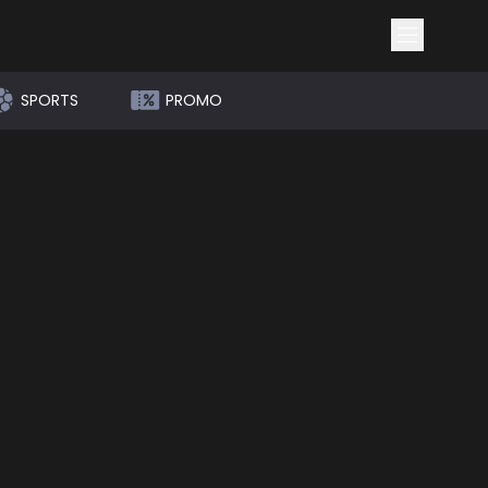
SPORTS
PROMO