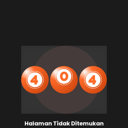
Halaman Tidak Ditemukan