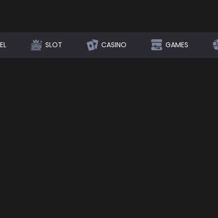
EL
SLOT
CASINO
GAMES