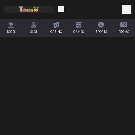
TOGEL
SLOT
CASINO
GAMES
SPORTS
PROMO