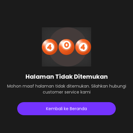
Halaman Tidak Ditemukan
Mohon maaf halaman tidak ditemukan. Silahkan hubungi
customer service kami
Kembali ke Beranda