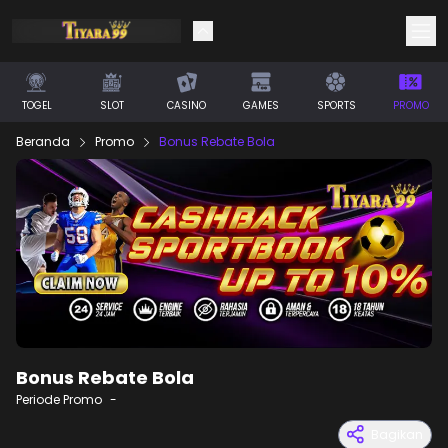
TOGEL
SLOT
CASINO
GAMES
SPORTS
PROMO
Beranda
Promo
Bonus Rebate Bola
Bonus Rebate Bola
Periode Promo
-
Bagikan