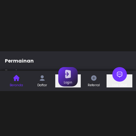
Permainan
Togel
Slot
Casino
Games
Login
Beranda
Daftar
Referral
Live Chat
Sports
Promo
Bantuan & Panduan
Tentang Kami
Syarat dan Ketentuan
Kebijakan Privasi
Pusat Bantuan